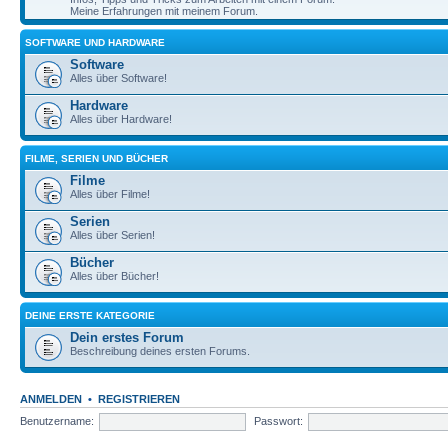
Meine Erfahrungen mit meinem Forum.
SOFTWARE UND HARDWARE
Software
Alles über Software!
Hardware
Alles über Hardware!
FILME, SERIEN UND BÜCHER
Filme
Alles über Filme!
Serien
Alles über Serien!
Bücher
Alles über Bücher!
DEINE ERSTE KATEGORIE
Dein erstes Forum
Beschreibung deines ersten Forums.
ANMELDEN
•
REGISTRIEREN
Benutzername:
Passwort: