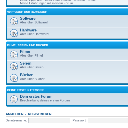
Meine Erfahrungen mit meinem Forum.
SOFTWARE UND HARDWARE
Software
Alles über Software!
Hardware
Alles über Hardware!
FILME, SERIEN UND BÜCHER
Filme
Alles über Filme!
Serien
Alles über Serien!
Bücher
Alles über Bücher!
DEINE ERSTE KATEGORIE
Dein erstes Forum
Beschreibung deines ersten Forums.
ANMELDEN
•
REGISTRIEREN
Benutzername:
Passwort: