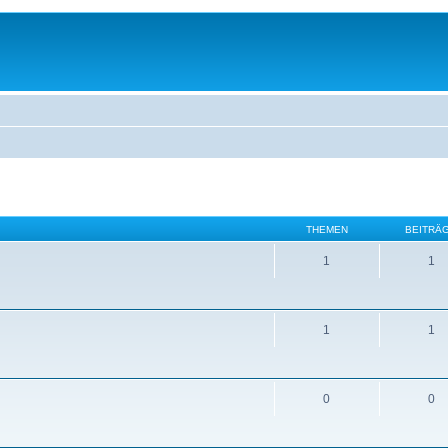
THEMEN
BEITRÄ
1
1
1
1
0
0