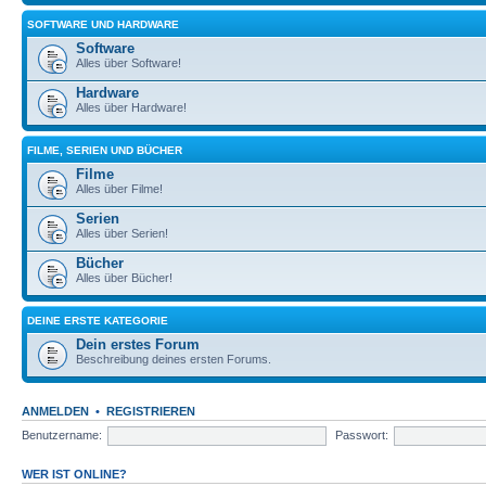
SOFTWARE UND HARDWARE
Software
Alles über Software!
Hardware
Alles über Hardware!
FILME, SERIEN UND BÜCHER
Filme
Alles über Filme!
Serien
Alles über Serien!
Bücher
Alles über Bücher!
DEINE ERSTE KATEGORIE
Dein erstes Forum
Beschreibung deines ersten Forums.
ANMELDEN
•
REGISTRIEREN
Benutzername:
Passwort:
WER IST ONLINE?