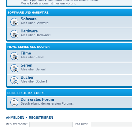
Meine Erfahrungen mit meinem Forum.
SOFTWARE UND HARDWARE
Software
Alles über Software!
Hardware
Alles über Hardware!
FILME, SERIEN UND BÜCHER
Filme
Alles über Filme!
Serien
Alles über Serien!
Bücher
Alles über Bücher!
DEINE ERSTE KATEGORIE
Dein erstes Forum
Beschreibung deines ersten Forums.
ANMELDEN
•
REGISTRIEREN
Benutzername:
Passwort: