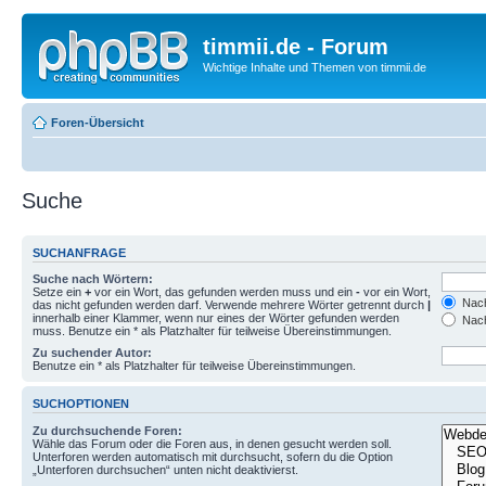
timmii.de - Forum
Wichtige Inhalte und Themen von timmii.de
Foren-Übersicht
Suche
SUCHANFRAGE
Suche nach Wörtern:
Setze ein
+
vor ein Wort, das gefunden werden muss und ein
-
vor ein Wort,
Nach
das nicht gefunden werden darf. Verwende mehrere Wörter getrennt durch
|
innerhalb einer Klammer, wenn nur eines der Wörter gefunden werden
Nach
muss. Benutze ein * als Platzhalter für teilweise Übereinstimmungen.
Zu suchender Autor:
Benutze ein * als Platzhalter für teilweise Übereinstimmungen.
SUCHOPTIONEN
Zu durchsuchende Foren:
Wähle das Forum oder die Foren aus, in denen gesucht werden soll.
Unterforen werden automatisch mit durchsucht, sofern du die Option
„Unterforen durchsuchen“ unten nicht deaktivierst.