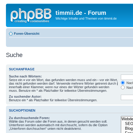
timmii.de - Forum
Wichtige Inhalte und Themen von timmii.de
Foren-Übersicht
Suche
SUCHANFRAGE
Suche nach Wörtern:
Setze ein
+
vor ein Wort, das gefunden werden muss und ein
-
vor ein Wort,
Nach
das nicht gefunden werden darf. Verwende mehrere Wörter getrennt durch
|
innerhalb einer Klammer, wenn nur eines der Wörter gefunden werden
Nach
muss. Benutze ein * als Platzhalter für teilweise Übereinstimmungen.
Zu suchender Autor:
Benutze ein * als Platzhalter für teilweise Übereinstimmungen.
SUCHOPTIONEN
Zu durchsuchende Foren:
Wähle das Forum oder die Foren aus, in denen gesucht werden soll.
Unterforen werden automatisch mit durchsucht, sofern du die Option
„Unterforen durchsuchen“ unten nicht deaktivierst.