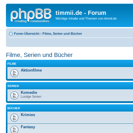
timmii.de - Forum
Wichtige Inhalte und Themen von timmii.de
Foren-Übersicht
‹
Filme, Serien und Bücher
Filme, Serien und Bücher
FILME
Aktionfilme
SERIEN
Komedie
Lustige Serien
BÜCHER
Krimies
Fantasy