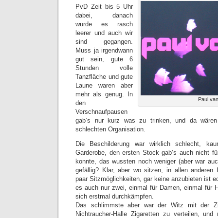
PvD Zeit bis 5 Uhr
dabei, danach
wurde es rasch
leerer und auch wir
sind gegangen.
Muss ja irgendwann
gut sein, gute 6
Stunden volle
Tanzfläche und gute
Laune waren aber
mehr als genug. In
Paul va
den
Verschnaufpausen
gab’s nur kurz was zu trinken, und da wären
schlechten Organisation.
Die Beschilderung war wirklich schlecht, k
Garderobe, den ersten Stock gab’s auch nicht f
konnte, das wussten noch weniger (aber war auc
gefällig? Klar, aber wo sitzen, in allen anderen
paar Sitzmöglichkeiten, gar keine anzubieten ist ec
es auch nur zwei, einmal für Damen, einmal für 
sich erstmal durchkämpfen.
Das schlimmste aber war der Witz mit der Zig
Nichtraucher-Halle Zigaretten zu verteilen, und