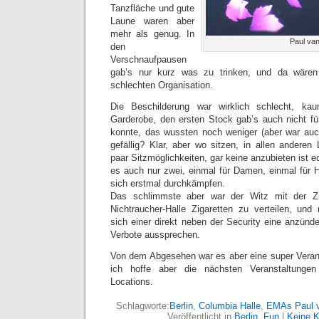
Tanzfläche und gute
Laune waren aber
mehr als genug. In
Paul va
den
Verschnaufpausen
gab’s nur kurz was zu trinken, und da wären
schlechten Organisation.
Die Beschilderung war wirklich schlecht, k
Garderobe, den ersten Stock gab’s auch nicht f
konnte, das wussten noch weniger (aber war auc
gefällig? Klar, aber wo sitzen, in allen anderen
paar Sitzmöglichkeiten, gar keine anzubieten ist ec
es auch nur zwei, einmal für Damen, einmal für 
sich erstmal durchkämpfen.
Das schlimmste aber war der Witz mit der Zig
Nichtraucher-Halle Zigaretten zu verteilen, und
sich einer direkt neben der Security eine anzünd
Verbote aussprechen.
Von dem Abgesehen war es aber eine super Veran
ich hoffe aber die nächsten Veranstaltunge
Locations.
Schlagworte:
Berlin
,
Columbia Halle
,
EMAs Paul v
Veröffentlicht in
Berlin
,
Fun
|
Keine 