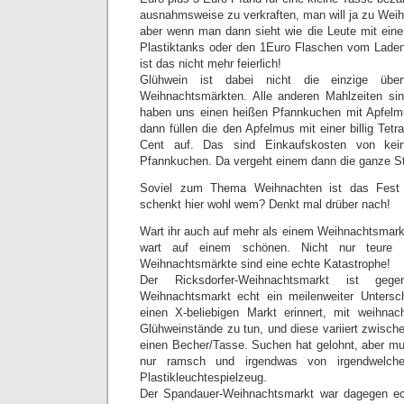
ausnahmsweise zu verkraften, man will ja zu Weih
aber wenn man dann sieht wie die Leute mit eine
Plastiktanks oder den 1Euro Flaschen vom Laden
ist das nicht mehr feierlich!
Glühwein ist dabei nicht die einzige übe
Weihnachtsmärkten. Alle anderen Mahlzeiten sin
haben uns einen heißen Pfannkuchen mit Apfelm
dann füllen die den Apfelmus mit einer billig Te
Cent auf. Das sind Einkaufskosten von kei
Pfannkuchen. Da vergeht einem dann die ganze 
Soviel zum Thema Weihnachten ist das Fest
schenkt hier wohl wem? Denkt mal drüber nach!
Wart ihr auch auf mehr als einem Weihnachtsmarkt
wart auf einem schönen. Nicht nur teure 
Weihnachtsmärkte sind eine echte Katastrophe!
Der Ricksdorfer-Weihnachtsmarkt ist geg
Weihnachtsmarkt echt ein meilenweiter Untersch
einen X-beliebigen Markt erinnert, mit weihnac
Glühweinstände zu tun, und diese variiert zwisch
einen Becher/Tasse. Suchen hat gelohnt, aber m
nur ramsch und irgendwas von irgendwelchen
Plastikleuchtespielzeug.
Der Spandauer-Weihnachtsmarkt war dagegen ec